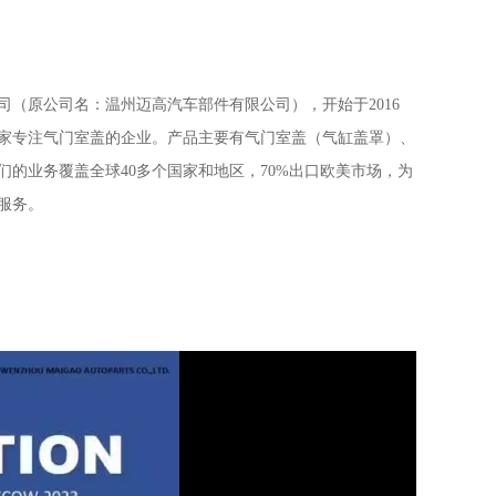
司（原公司名：温州迈高汽车部件有限公司），开始于2016
是一家专注气门室盖的企业。产品主要有气门室盖（气缸盖罩）、
们的业务覆盖全球40多个国家和地区，70%出口欧美市场，为
服务。
米, 建筑面积8000多平方米。现有员工80多人。其中管理和技
分之30以上，设有R&D开发设计团队。
，美盖将与客人一起发展壮大！